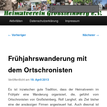
Zum
primären
Such
Inhalt
springen
Hauptmenü
Heimatverein Großsteinberg e.V.
Aktivitäten
Datenschutzerklärung
Impressum
Beitragsnavigation
←
Vorheriger
Nächster
→
Frühjahrswanderung mit
dem Ortschronisten
Veröffentlicht am
19. April 2013
Es ist inzwischen gute Tradition, dass der Heimatverein im
Frühjahr eine Wanderung organisiert, die, geführt vom
Ortschronisten von Großsteinberg, Rolf Langhof, als Ziel bisher
eine der ansässigen Firmen angesteuert hat. Auch diesmal ist