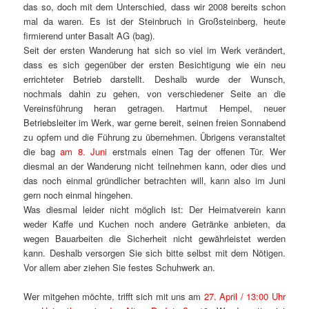
das so, doch mit dem Unterschied, dass wir 2008 bereits schon
mal da waren. Es ist der Steinbruch in Großsteinberg, heute
firmierend unter Basalt AG (bag).
Seit der ersten Wanderung hat sich so viel im Werk verändert,
dass es sich gegenüber der ersten Besichtigung wie ein neu
errichteter Betrieb darstellt. Deshalb wurde der Wunsch,
nochmals dahin zu gehen, von verschiedener Seite an die
Vereinsführung heran getragen. Hartmut Hempel, neuer
Betriebsleiter im Werk, war gerne bereit, seinen freien Sonnabend
zu opfern und die Führung zu übernehmen. Übrigens veranstaltet
die bag
am 8. Juni
erstmals einen Tag der offenen Tür. Wer
diesmal an der Wanderung nicht teilnehmen kann, oder dies und
das noch einmal gründlicher betrachten will, kann also im Juni
gern noch einmal hingehen.
Was diesmal leider nicht möglich ist: Der Heimatverein kann
weder Kaffe und Kuchen noch andere Getränke anbieten, da
wegen Bauarbeiten die Sicherheit nicht gewährleistet werden
kann. Deshalb versorgen Sie sich bitte selbst mit dem Nötigen.
Vor allem aber ziehen Sie festes Schuhwerk an.
Wer mitgehen möchte, trifft sich mit uns am
27. April / 13:00 Uhr