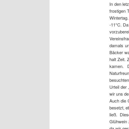
In den le
frostigen 
Wintertag
-11°C. Da
vorzubere
Vereinsfr
damals un
Bäcker wa
halt Zeit
kamen. D
Naturfre
besuchten
Urteil der
wir uns de
Auch die 
besetzt, 
ließ. Die
Glühwein 
da wir ger