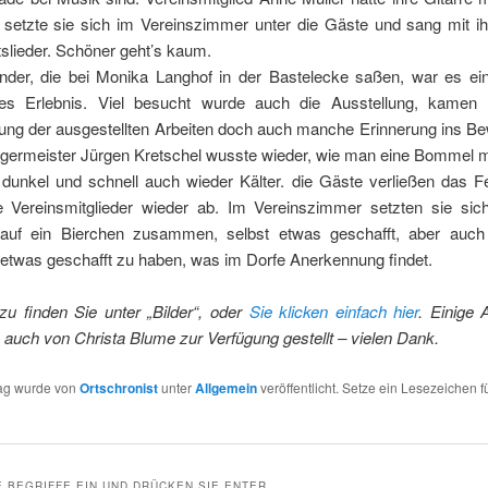
 setzte sie sich im Vereinszimmer unter die Gäste und sang mit ih
slieder. Schöner geht’s kaum.
inder, die bei Monika Langhof in der Bastelecke saßen, war es ei
hes Erlebnis. Viel besucht wurde auch die Ausstellung, kamen
ng der ausgestellten Arbeiten doch auch manche Erinnerung ins Be
rgermeister Jürgen Kretschel wusste wieder, wie man eine Bommel 
dunkel und schnell auch wieder Kälter. die Gäste verließen das F
e Vereinsmitglieder wieder ab. Im Vereinszimmer setzten sie sic
auf ein Bierchen zusammen, selbst etwas geschafft, aber auch
 etwas geschafft zu haben, was im Dorfe Anerkennung findet.
rzu finden Sie unter „Bilder“, oder
Sie klicken einfach hier
. Einige
auch von Christa Blume zur Verfügung gestellt – vielen Dank.
rag wurde von
Ortschronist
unter
Allgemein
veröffentlicht. Setze ein Lesezeichen f
 BEGRIFFE EIN UND DRÜCKEN SIE ENTER