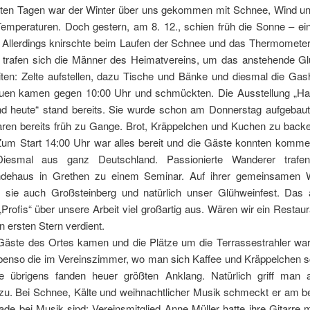
tzten Tagen war der Winter über uns gekommen mit Schnee, Wind un
Temperaturen. Doch gestern, am 8. 12., schien früh die Sonne – ein
. Allerdings knirschte beim Laufen der Schnee und das Thermometer 
 trafen sich die Männer des Heimatvereins, um das anstehende Gl
iten: Zelte aufstellen, dazu Tische und Bänke und diesmal die Gash
auen kamen gegen 10:00 Uhr und schmückten. Die Ausstellung „Ha
d heute“ stand bereits. Sie wurde schon am Donnerstag aufgebaut
ren bereits früh zu Gange. Brot, Kräppelchen und Kuchen zu backe
. Zum Start 14:00 Uhr war alles bereit und die Gäste konnten komme
iesmal aus ganz Deutschland. Passionierte Wanderer trafe
undehaus in Grethen zu einem Seminar. Auf ihrer gemeinsamen 
 sie auch Großsteinberg und natürlich unser Glühweinfest. Das 
 „Profis“ über unsere Arbeit viel großartig aus. Wären wir ein Restaur
n ersten Stern verdient.
Gäste des Ortes kamen und die Plätze um die Terrassestrahler war
ebenso die im Vereinszimmer, wo man sich Kaffee und Kräppelchen
se übrigens fanden heuer größten Anklang. Natürlich griff man
zu. Bei Schnee, Kälte und weihnachtlicher Musik schmeckt er am b
ade bei Musik sind: Vereinsmitglied Anne Müller hatte ihre Gitarre 