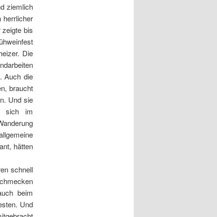
d ziemlich
 herrlicher
zeigte bis
ühweinfest
eizer. Die
ndarbeiten
. Auch die
n, braucht
n. Und sie
n sich im
Wanderung
allgemeine
ant, hätten
en schnell
 schmecken
 auch beim
esten. Und
mitgebracht