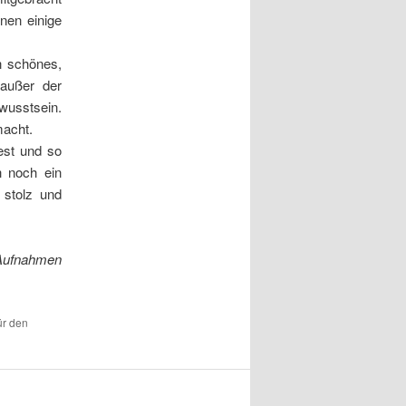
nen einige
n schönes,
 außer der
wusstsein.
macht.
est und so
h noch ein
 stolz und
 Aufnahmen
ür den