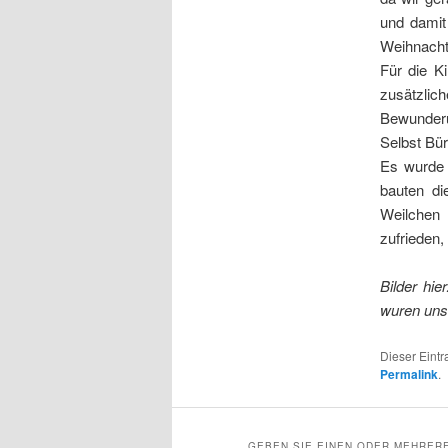
und damit
Weihnacht
Für die K
zusätzlic
Bewunderu
Selbst Bü
Es wurde 
bauten di
Weilchen 
zufrieden,
Bilder hie
wuren uns 
Dieser Eint
Permalink
.
GEBEN SIE EINEN ODER MEHRERE