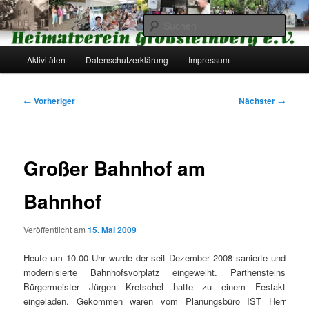
Zum
primären
Such
Inhalt
springen
Hauptmenü
Heimatverein Großsteinberg e.V.
Aktivitäten
Datenschutzerklärung
Impressum
Beitragsnavigation
←
Vorheriger
Nächster
→
Großer Bahnhof am
Bahnhof
Veröffentlicht am
15. Mai 2009
Heute um 10.00 Uhr wurde der seit Dezember 2008 sanierte und
modernisierte Bahnhofsvorplatz eingeweiht. Parthensteins
Bürgermeister Jürgen Kretschel hatte zu einem Festakt
eingeladen. Gekommen waren vom Planungsbüro IST Herr