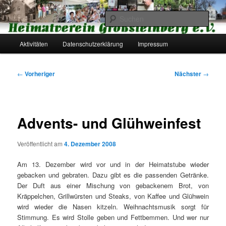
Zum
primären
Such
Inhalt
springen
Hauptmenü
Heimatverein Großsteinberg e.V.
Aktivitäten
Datenschutzerklärung
Impressum
Beitragsnavigation
←
Vorheriger
Nächster
→
Advents- und Glühweinfest
Veröffentlicht am
4. Dezember 2008
Am 13. Dezember wird vor und in der Heimatstube wieder
gebacken und gebraten. Dazu gibt es die passenden Getränke.
Der Duft aus einer Mischung von gebackenem Brot, von
Kräppelchen, Grillwürsten und Steaks, von Kaffee und Glühwein
wird wieder die Nasen kitzeln. Weihnachtsmusik sorgt für
Stimmung. Es wird Stolle geben und Fettbemmen. Und wer nur