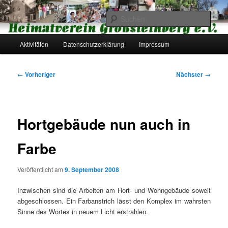
Zum
primären
Such
Inhalt
springen
Hauptmenü
Heimatverein Großsteinberg e.V.
Aktivitäten
Datenschutzerklärung
Impressum
Beitragsnavigation
←
Vorheriger
Nächster
→
Hortgebäude nun auch in
Farbe
Veröffentlicht am
9. September 2008
Inzwischen sind die Arbeiten am Hort- und Wohngebäude soweit
abgeschlossen. Ein Farbanstrich lässt den Komplex im wahrsten
Sinne des Wortes in neuem Licht erstrahlen.