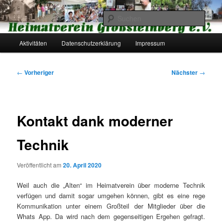
Zum
primären
Such
Inhalt
springen
Hauptmenü
Heimatverein Großsteinberg e.V.
Aktivitäten
Datenschutzerklärung
Impressum
Beitragsnavigation
←
Vorheriger
Nächster
→
Kontakt dank moderner
Technik
Veröffentlicht am
20. April 2020
Weil auch die „Alten“ im Heimatverein über moderne Technik
verfügen und damit sogar umgehen können, gibt es eine rege
Kommunikation unter einem Großteil der Mitglieder über die
Whats App. Da wird nach dem gegenseitigen Ergehen gefragt.