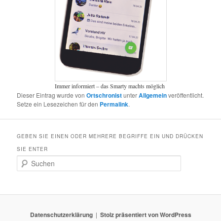
Immer informiert – das Smarty machts möglich
Dieser Eintrag wurde von
Ortschronist
unter
Allgemein
veröffentlicht.
Setze ein Lesezeichen für den
Permalink
.
GEBEN SIE EINEN ODER MEHRERE BEGRIFFE EIN UND DRÜCKEN
SIE ENTER
S
u
c
h
e
n
Datenschutzerklärung
Stolz präsentiert von WordPress