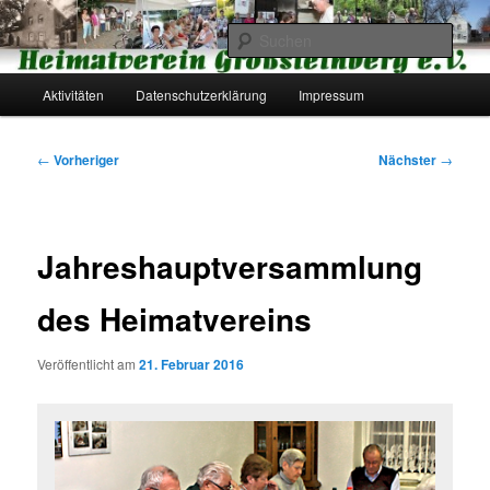
Zum
primären
Such
Inhalt
springen
Hauptmenü
Heimatverein Großsteinberg e.V.
Aktivitäten
Datenschutzerklärung
Impressum
Beitragsnavigation
←
Vorheriger
Nächster
→
Jahreshauptversammlung
des Heimatvereins
Veröffentlicht am
21. Februar 2016