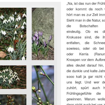
„Na, ist das nun der Frühl
oder kommt da noch 
hört man es zur Zeit imm
Sieht man in die Natur, s
die Botschaften ei
eindeutig. Ob es di
Krokusse sind, die ih
entfalten, die Schnee
sowieso, oder ob bei 
oder Kerria (Ranun
Knospen vor dem Aufbre
alles deutet darauf hin
die dunkle und kalte Jahr
sooo kalt ja gar nicht w
uns liegt. Und wer d
zuhört, spürt auch h
Frühlingsgefühle die
gewinnen. Warum wolle
dann nicht auch bei uns 