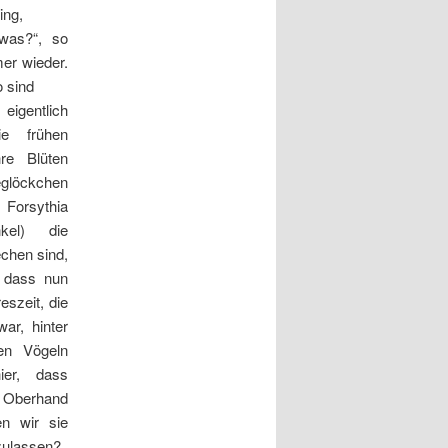
ing,
was?“, so
er wieder.
o sind
gentlich
e frühen
re Blüten
glöckchen
Forsythia
kel) die
chen sind,
, dass nun
eszeit, die
ar, hinter
en Vögeln
ier, dass
 Oberhand
n wir sie
zulassen?