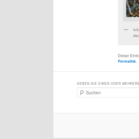
Sch
all
Dieser Eint
Permalink
.
GEBEN SIE EINEN ODER MEHRERE
S
u
c
h
e
n