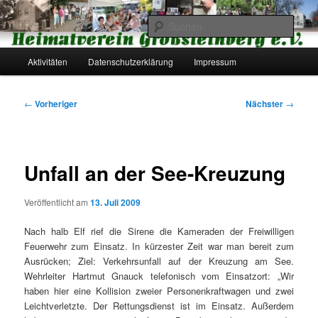
Zum
primären
Such
Inhalt
springen
Hauptmenü
Heimatverein Großsteinberg e.V.
Aktivitäten
Datenschutzerklärung
Impressum
Beitragsnavigation
←
Vorheriger
Nächster
→
Unfall an der See-Kreuzung
Veröffentlicht am
13. Juli 2009
Nach halb Elf rief die Sirene die Kameraden der Freiwilligen
Feuerwehr zum Einsatz. In kürzester Zeit war man bereit zum
Ausrücken; Ziel: Verkehrsunfall auf der Kreuzung am See.
Wehrleiter Hartmut Gnauck telefonisch vom Einsatzort: „Wir
haben hier eine Kollision zweier Personenkraftwagen und zwei
Leichtverletzte. Der Rettungsdienst ist im Einsatz. Außerdem