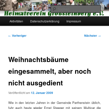
Zum
primären
Such
Inhalt
springen
Hauptmenü
Heimatverein Großsteinberg e.V.
Aktivitäten
Datenschutzerklärung
Impressum
Beitragsnavigation
←
Vorheriger
Nächster
→
Weihnachtsbäume
eingesammelt, aber noch
nicht ausgedient
Veröffentlicht am
12. Januar 2009
Wie in den letzten Jahren in der Gemeinde Parthenstein üblich,
fuhr auch heute wieder Ernst Steeger mit seinem Multicar die