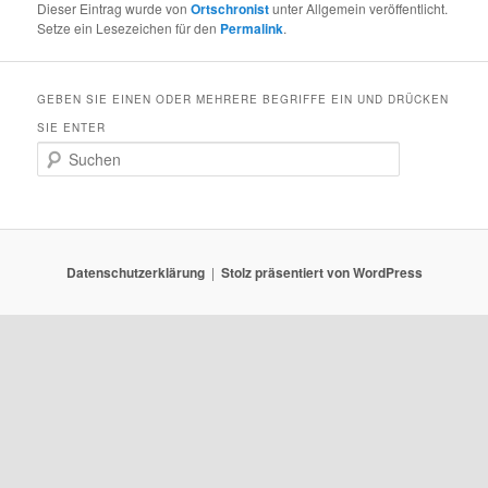
Dieser Eintrag wurde von
Ortschronist
unter Allgemein veröffentlicht.
Setze ein Lesezeichen für den
Permalink
.
GEBEN SIE EINEN ODER MEHRERE BEGRIFFE EIN UND DRÜCKEN
SIE ENTER
S
u
c
h
e
n
Datenschutzerklärung
Stolz präsentiert von WordPress