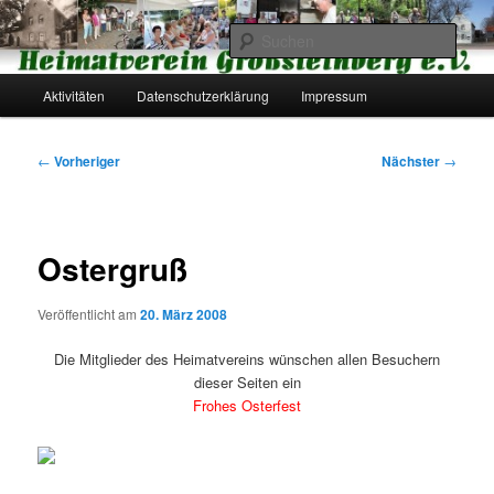
Zum
primären
Such
Inhalt
springen
Hauptmenü
Heimatverein Großsteinberg e.V.
Aktivitäten
Datenschutzerklärung
Impressum
Beitragsnavigation
←
Vorheriger
Nächster
→
Ostergruß
Veröffentlicht am
20. März 2008
Die Mitglieder des Heimatvereins wünschen allen Besuchern
dieser Seiten ein
Frohes Osterfest