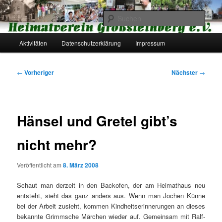
Zum
primären
Such
Inhalt
springen
Hauptmenü
Heimatverein Großsteinberg e.V.
Aktivitäten
Datenschutzerklärung
Impressum
Beitragsnavigation
←
Vorheriger
Nächster
→
Hänsel und Gretel gibt’s
nicht mehr?
Veröffentlicht am
8. März 2008
Schaut man derzeit in den Backofen, der am Heimathaus neu
entsteht, sieht das ganz anders aus. Wenn man Jochen Künne
bei der Arbeit zusieht, kommen Kindheitserinnerungen an dieses
bekannte Grimmsche Märchen wieder auf. Gemeinsam mit Ralf-