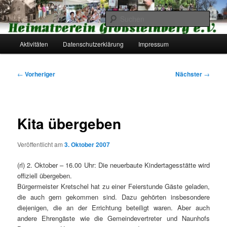
Zum
primären
Such
Inhalt
springen
Hauptmenü
Heimatverein Großsteinberg e.V.
Aktivitäten
Datenschutzerklärung
Impressum
Beitragsnavigation
←
Vorheriger
Nächster
→
Kita übergeben
Veröffentlicht am
3. Oktober 2007
(rl) 2. Oktober – 16.00 Uhr: Die neuerbaute Kindertagesstätte wird
offiziell übergeben.
Bürgermeister Kretschel hat zu einer Feierstunde Gäste geladen,
die auch gern gekommen sind. Dazu gehörten insbesondere
diejenigen, die an der Errichtung beteiligt waren. Aber auch
andere Ehrengäste wie die Gemeindevertreter und Naunhofs