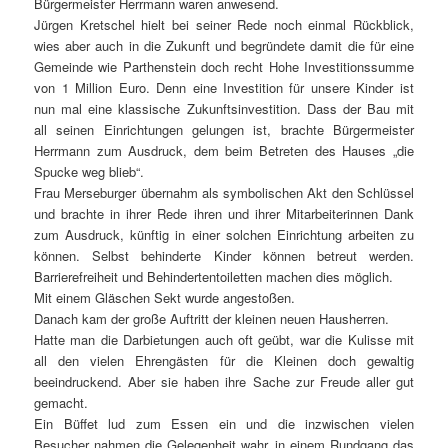
Bürgermeister Herrmann waren anwesend.
Jürgen Kretschel hielt bei seiner Rede noch einmal Rückblick,
wies aber auch in die Zukunft und begründete damit die für eine
Gemeinde wie Parthenstein doch recht Hohe Investitionssumme
von 1 Million Euro. Denn eine Investition für unsere Kinder ist
nun mal eine klassische Zukunftsinvestition. Dass der Bau mit
all seinen Einrichtungen gelungen ist, brachte Bürgermeister
Herrmann zum Ausdruck, dem beim Betreten des Hauses „die
Spucke weg blieb“.
Frau Merseburger übernahm als symbolischen Akt den Schlüssel
und brachte in ihrer Rede ihren und ihrer Mitarbeiterinnen Dank
zum Ausdruck, künftig in einer solchen Einrichtung arbeiten zu
können. Selbst behinderte Kinder können betreut werden.
Barrierefreiheit und Behindertentoiletten machen dies möglich.
Mit einem Gläschen Sekt wurde angestoßen.
Danach kam der große Auftritt der kleinen neuen Hausherren.
Hatte man die Darbietungen auch oft geübt, war die Kulisse mit
all den vielen Ehrengästen für die Kleinen doch gewaltig
beeindruckend. Aber sie haben ihre Sache zur Freude aller gut
gemacht.
Ein Büffet lud zum Essen ein und die inzwischen vielen
Besucher nahmen die Gelegenheit wahr, in einem Rundgang das