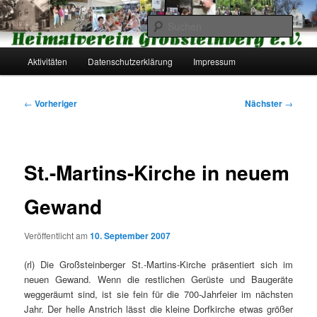
Zum
primären
Such
Inhalt
springen
Hauptmenü
Heimatverein Großsteinberg e.V.
Aktivitäten
Datenschutzerklärung
Impressum
Beitragsnavigation
←
Vorheriger
Nächster
→
St.-Martins-Kirche in neuem
Gewand
Veröffentlicht am
10. September 2007
(rl) Die Großsteinberger St.-Martins-Kirche präsentiert sich im
neuen Gewand. Wenn die restlichen Gerüste und Baugeräte
weggeräumt sind, ist sie fein für die 700-Jahrfeier im nächsten
Jahr. Der helle Anstrich lässt die kleine Dorfkirche etwas größer