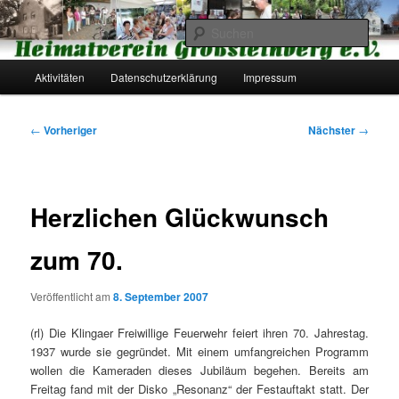
Zum
primären
Such
Inhalt
springen
Hauptmenü
Heimatverein Großsteinberg e.V.
Aktivitäten
Datenschutzerklärung
Impressum
Beitragsnavigation
←
Vorheriger
Nächster
→
Herzlichen Glückwunsch
zum 70.
Veröffentlicht am
8. September 2007
(rl) Die Klingaer Freiwillige Feuerwehr feiert ihren 70. Jahrestag.
1937 wurde sie gegründet. Mit einem umfangreichen Programm
wollen die Kameraden dieses Jubiläum begehen. Bereits am
Freitag fand mit der Disko „Resonanz“ der Festauftakt statt. Der