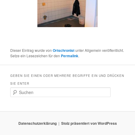
Dieser Eintrag wurde von
Ortschronist
unter Allgemein veröffentlicht.
Setze ein Lesezeichen für den
Permalink
.
GEBEN SIE EINEN ODER MEHRERE BEGRIFFE EIN UND DRÜCKEN
SIE ENTER
S
u
c
h
e
n
Datenschutzerklärung
Stolz präsentiert von WordPress