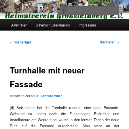
Zum
primären
Such
Inhalt
springen
Hauptmenü
Heimatverein Großsteinberg e.V.
Aktivitäten
Datenschutzerklärung
Impressum
Beitragsnavigation
←
Vorheriger
Nächster
→
Turnhalle mit neuer
Fassade
Veröffentlicht am
1. Februar 2007
(rl) Seit heute hat die Turnhalle rundum eine neue Fassade.
Während im Innern noch die Fliesenleger, Elektriker und
Installateure am Werke sind, wurde in den letzten Tagen der neue
Putz auf die Fassade aufgebracht. Man sieht an der