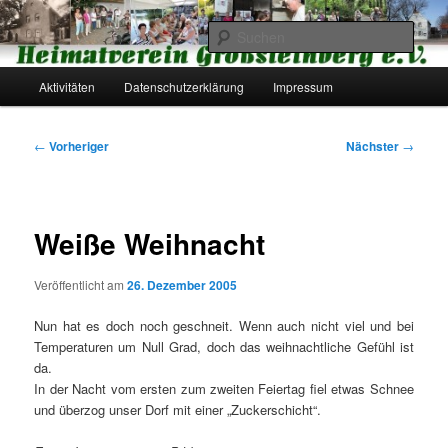
Zum
primären
Such
Inhalt
springen
Hauptmenü
Heimatverein Großsteinberg e.V.
Aktivitäten
Datenschutzerklärung
Impressum
Beitragsnavigation
←
Vorheriger
Nächster
→
Weiße Weihnacht
Veröffentlicht am
26. Dezember 2005
Nun hat es doch noch geschneit. Wenn auch nicht viel und bei
Temperaturen um Null Grad, doch das weihnachtliche Gefühl ist
da.
In der Nacht vom ersten zum zweiten Feiertag fiel etwas Schnee
und überzog unser Dorf mit einer „Zuckerschicht“.