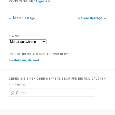
Veröffentlicht unter
Allgemein
Beitragsnavigation
←
Ältere Beiträge
Neuere Beiträge
→
ARCHIV
Archiv
UNSERE INFOS ALS RSS ABONNIEREN?
hv-steinberg.de/feed
GEBEN SIE EINEN ODER MEHRERE BEGRIFFE EIN UND DRÜCKEN
SIE ENTER
S
u
c
h
e