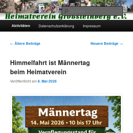
Zum
Zum
primären
sekundären
Such
Inhalt
Inhalt
springen
springen
Hauptmenü
Heimatverein Großsteinberg e.V.
Aktivitäten
Datenschutzerklärung
Impressum
Beitragsnavigation
←
Ältere Beiträge
Neuere Beiträge
→
Himmelfahrt ist Männertag
beim Heimatverein
Veröffentlicht am
8. Mai 2026